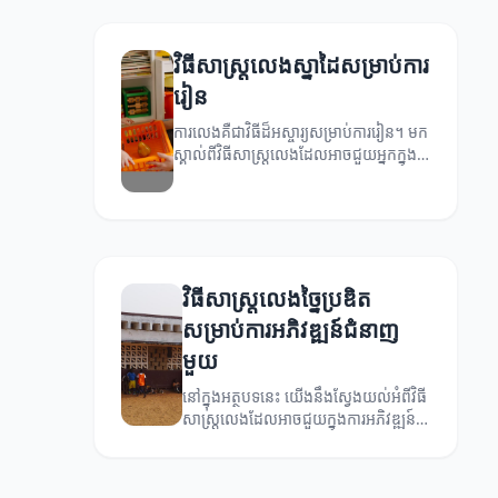
វិធីសាស្ត្រលេងស្នាដៃសម្រាប់ការ
រៀន
ការលេងគឺជាវិធីដ៏អស្ចារ្យសម្រាប់ការរៀន។ មក
ស្គាល់ពីវិធីសាស្ត្រលេងដែលអាចជួយអ្នកក្នុង
ការអភិវឌ្ឍន៍ជំនាញ និងចំណេះដឹង។
វិធីសាស្ត្រលេងច្នៃប្រឌិត
សម្រាប់ការអភិវឌ្ឍន៍ជំនាញ
មួយ
នៅក្នុងអត្ថបទនេះ យើងនឹងស្វែងយល់អំពីវិធី
សាស្ត្រលេងដែលអាចជួយក្នុងការអភិវឌ្ឍន៍
ជំនាញថ្មីៗនានា។