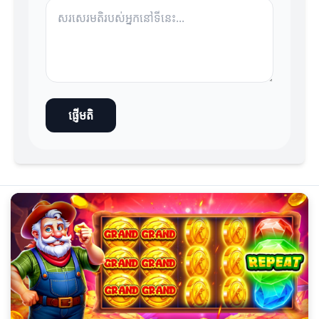
ផ្ញើមតិ