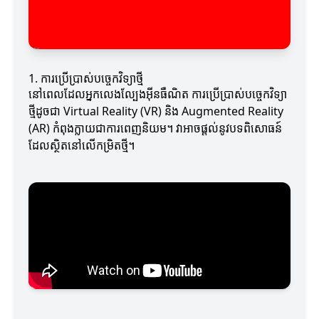
1. ការប្រើប្រាស់បច្ចេកវិទ្យាថ្មី
នៅពេលដែលអ្នកលេងល្បែងអ៊ីនធឺណិត ការប្រើប្រាស់បច្ចេកវិទ្យា
ថ្មីដូចជា Virtual Reality (VR) និង Augmented Reality
(AR) កំពុងក្លាយជាការពេញនិយម។ វាអាចផ្តល់នូវបទពិសោធន៍
ដែលស្ថិតនៅលើកម្រិតថ្មី។