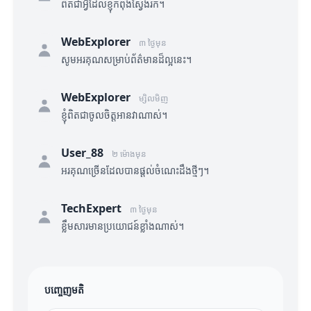
ពិតជាអ្វីដែលខ្ញុំកំពុងស្វែងរក។
WebExplorer
៣ ថ្ងៃមុន
សូមអរគុណសម្រាប់ព័ត៌មានដ៏ល្អនេះ។
WebExplorer
ម្សិលមិញ
ខ្ញុំពិតជាចូលចិត្តអានវាណាស់។
User_88
២ ម៉ោងមុន
អរគុណច្រើនដែលបានផ្តល់ចំណេះដឹងថ្មីៗ។
TechExpert
៣ ថ្ងៃមុន
ខ្លឹមសារមានប្រយោជន៍ខ្លាំងណាស់។
បញ្ចេញមតិ