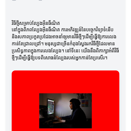
វិធីថ្មីសម្រាប់ល្បែងអ៊ីនធឺណិត
នៅក្នុងពិភពល្បែងអ៊ីនធឺណិត ការអភិវឌ្ឍន៍នៃបច្ចេកវិទ្យាទំនើប
និងសភាពប្រកួតប្រជែងអាចនាំឲ្យមានវិធីថ្មីៗដើម្បីធ្វើឱ្យការលេង
កាន់តែជ្រាលជ្រៅ។ មនុស្សជាច្រើនកំពុងស្វែងរកវិធីថ្មីដែលមាន
ប្រសិទ្ធភាពក្នុងការលេងល្បែង។ នៅទីនេះ យើងនឹងពិភាក្សាអំពីវិធី
ថ្មីៗដើម្បីធ្វើឱ្យបទពិសោធន៍ល្បែងរបស់អ្នកកាន់តែប្រសើរ។