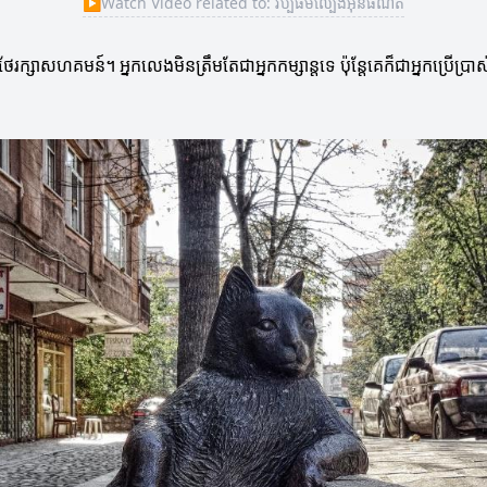
▶
Watch Video related to: វប្បធម៌ល្បែងអ៊ីនធឺណិត
ងថែរក្សាសហគមន៍។ អ្នកលេងមិនត្រឹមតែជាអ្នកកម្សាន្តទេ ប៉ុន្តែគេក៏ជាអ្នកប្រើប្រ