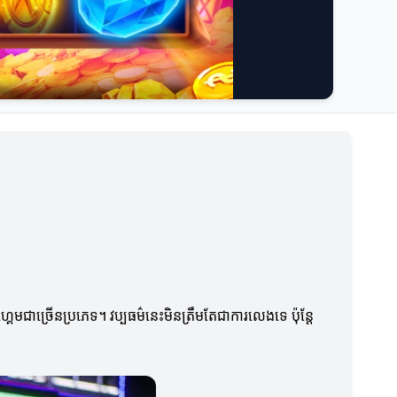
ហ្គេមជាច្រើនប្រភេទ។ វប្បធម៌នេះមិនត្រឹមតែជាការលេងទេ ប៉ុន្តែ