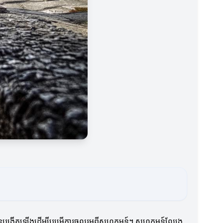
វបានបង្កើតឡើងដើម្បីបម្រើការចូលរួមពីសហគមន៍។ សហគមន៍ល្បែង