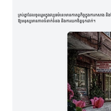
គ្រប់គ្នាដែលចូលរួមក្នុងវប្បធម៌នេះមានកាតព្វកិច្ចក្នុងការកសាង និ
ឱ្យមនុស្សមានភាពទំនាក់ទំនង និងការយកចិត្តទុកដាក់។