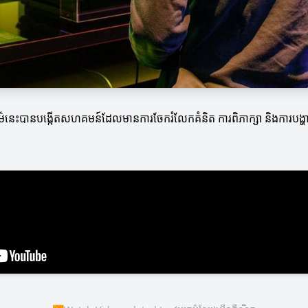
ប្បធម៌នេះបានបង្កើតសហគមន៍ដែលមានការចែករំលែកគំនិត ការពិភាក្សា និងការបង្