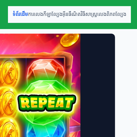
ទំព័រដើម
ការលេងកីឡា
ល្បែងអ៊ីនធឺណិត
វិធីសាស្ត្រលេង
ពិភពល្បែង