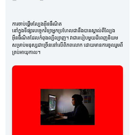
ការចាប់ផ្តើមល្បែងអ៊ីនធឺណិត
នៅក្នុងទីផ្សារបច្ចេកវិទ្យាអ្នកប្រហែលជានឹងបានស្គាល់ពីល្បែង
អ៊ីនធឺណិតដែលកំពុងល្បីល្បាញ។ វាជារបៀបមួយដ៏ពេញនិយម
សម្រាប់មនុស្សជាច្រើននៅលើពិភពលោក ដោយមានការចូលរួមពី
គ្រប់អាយុកាល។