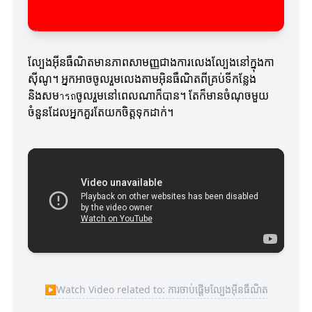
ល្បែងអ៊ីនធឺណិតមានភាពសាមញ្ញជាងការលេងល្បែងនៅក្នុងកា
ស៊ីណូ។ អ្នកអាចចូលរួមលេងតាមអ៊ិនធឺណិតពីគ្រប់ទីកន្លែង
និងសមารถចូលរួមនៅពេលណាក៏បាន។ តែក៏មានចំណុចមួយ
ចំនួនដែលអ្នកគួរតែយកចិត្តទុកដាក់។
▶
Watch Video related to: ការចាប់ផ្តើមល្បែងអ៊ីនធឺណិត