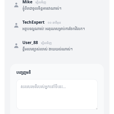
Mike
ម្សិលមិញ
ខ្ញុំពិតជាចូលចិត្តអានវាណាស់។
TechExpert
១០ នាទីមុន
អត្ថបទល្អណាស់! អរគុណសម្រាប់ការចែករំលែក។
User_88
ម្សិលមិញ
ខ្លឹមសារច្បាស់លាស់ ងាយយល់ណាស់។
បញ្ចេញមតិ