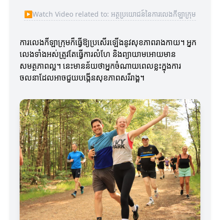
▶
Watch Video related to: អត្ថប្រយោជន៍នៃការលេងកីឡាក្រុម
ការលេងកីឡាក្រុមក៏ធ្វើឱ្យប្រសើរឡើងនូវសុខភាពរាងកាយ។ អ្នក
លេងទាំងអស់ត្រូវតែធ្វើការលំហែ និងព្យាយាមអោយមាន
សមត្ថភាពល្អ។ នេះមានន័យថាអ្នកចំណាយពេលខ្លះក្នុងការ
ចលនាដែលអាចជួយបង្កើនសុខភាពសរីរាង្គ។