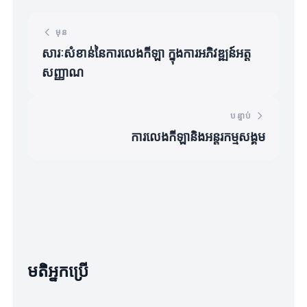
មុន
សារៈសំខាន់នៃការលេងកីឡា ក្នុងការអភិវឌ្ឍន៍អត្ត
សញ្ញាណ
បន្ទាប់
ការលេងកីឡានិងអន្តរកម្មសង្គម
មតិអ្នកប្រើ