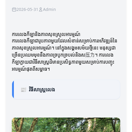
2026-05-31
Admin
ការលេងកីឡានិងភាពសុខស្រួលអារម្មណ៍
ការលេងកីឡាជារូបភាពមួយដែលសំខាន់សម្រាប់ការអភិវឌ្ឍន៍នៃ
ភាពសុខស្រួលអារម្មណ៍។ នៅក្នុងសង្គមសម័យថ្មីនេះ មនុស្សជា
ច្រើនប្រឈមមុខនឹងភាពច្របូកច្របល់និងស压力។ ការលេង
កីឡាក្លាយជាវិធីសាស្ត្រដ៏មានប្រសិទ្ធភាពមួយសម្រាប់ការបញ្ចុះ
អារម្មណ៍ផុតពីសម្ពាធ។
📰
វិធីសាស្ត្រលេង