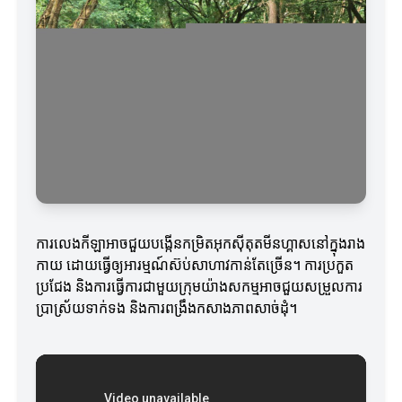
ការលេងកីឡាអាចជួយបង្កើនកម្រិតអុកស៊ីតុតមីនហ្គាសនៅក្នុងរាង
កាយ ដោយធ្វើឲ្យអារម្មណ៍ស៊ប់សាហាវកាន់តែច្រើន។ ការប្រកួត
ប្រជែង និងការធ្វើការជាមួយក្រុមយ៉ាងសកម្មអាចជួយសម្រួលការ
ប្រាស្រ័យទាក់ទង និងការពង្រឹងកសាងភាពសាច់ដុំ។