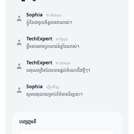
Sophia
២ ម៉ោងមុន
ខ្ញុំពិតជាចូលចិត្តអានវាណាស់។
TechExpert
៣ ថ្ងៃមុន
ខ្លឹមសារមានប្រយោជន៍ខ្លាំងណាស់។
TechExpert
២ ម៉ោងមុន
អរគុណច្រើនដែលបានផ្តល់ចំណេះដឹងថ្មីៗ។
Sophia
ម្សិលមិញ
សូមអរគុណសម្រាប់ព័ត៌មានដ៏ល្អនេះ។
បញ្ចេញមតិ