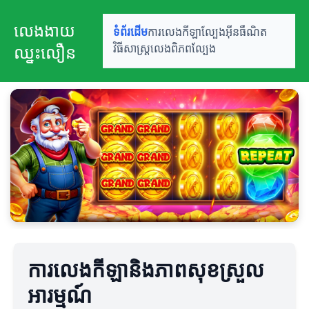
លេងងាយ
ទំព័រដើម
ការលេងកីឡា
ល្បែងអ៊ីនធឺណិត
ឈ្នះលឿន
វិធីសាស្ត្រលេង
ពិភពល្បែង
ការលេងកីឡានិងភាពសុខស្រួល
អារម្មណ៍